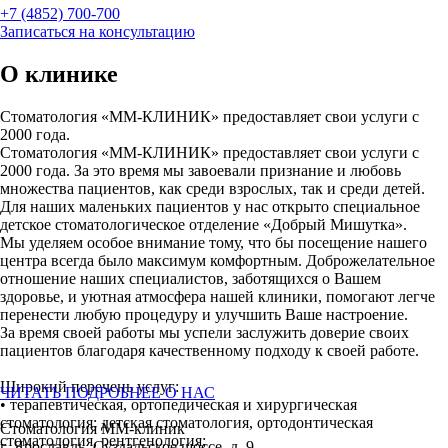
+7 (4852) 700-700
Записаться на консультацию
О клинике
Стоматология «ММ-КЛИНИК» предоставляет свои услуги с
2000 года.
Стоматология «ММ-КЛИНИК» предоставляет свои услуги с
2000 года. За это время мы завоевали признание и любовь
множества пациентов, как среди взрослых, так и среди детей.
Для наших маленьких пациентов у нас открыто специальное
детское стоматологическое отделение «Добрый Мишутка».
Мы уделяем особое внимание тому, что бы посещение нашего
центра всегда было максимум комфортным. Доброжелательное
отношение наших специалистов, заботящихся о Вашем
здоровье, и уютная атмосфера нашей клиники, помогают легче
перенести любую процедуру и улучшить Ваше настроение.
За время своей работы мы успели заслужить доверие своих
пациентов благодаря качественному подходу к своей работе.
Широкий перечень услуг:
ЧИТАТЬ ПОДРОБНЕЕ О НАС
• терапевтическая, ортопедическая и хирургическая
стоматология; детская стоматология, ортодонтическая
Стоматология ММ-клиник
стоматология, рентгенология;
г. Ярославль, Суздальское шоссе, д. 9