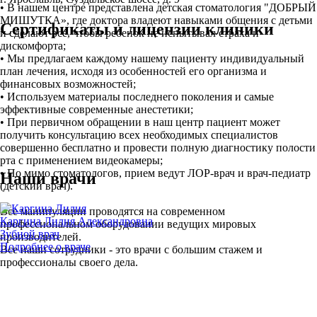
• В нашем центре представлена детская стоматология "ДОБРЫЙ
МИШУТКА», где доктора владеют навыками общения с детьми
Сертификаты и лицензии клиники
и сделают все, чтобы ребенок не испытывал страха и
дискомфорта;
• Мы предлагаем каждому нашему пациенту индивидуальный
план лечения, исходя из особенностей его организма и
финансовых возможностей;
• Используем материалы последнего поколения и самые
эффективные современные анестетики;
• При первичном обращении в наш центр пациент может
получить консультацию всех необходимых специалистов
совершенно бесплатно и провести полную диагностику полости
рта с применением видеокамеры;
• По мимо стоматологов, прием ведут ЛОР-врач и врач-педиатр
Наши врачи
(детский врач).
Все манипуляции проводятся на современном
Каргина Лилия Александровна
профессиональном оборудовании ведущих мировых
Зубной врач
производителей.
Подробнее о враче
Все наши сотрудники - это врачи с большим стажем и
профессионалы своего дела.