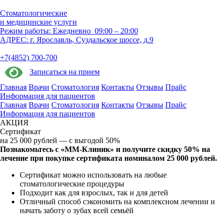
Стоматологические
и медицинские услуги
Режим работы:
Ежедневно 09:00 – 20:00
АДРЕС:
г. Ярославль, Суздальское шоссе, д.9
+7(4852) 700-700
Записаться на прием
Главная
Врачи
Стоматология
Контакты
Отзывы
Прайc
Информация для пациентов
Главная
Врачи
Стоматология
Контакты
Отзывы
Прайc
Информация для пациентов
АКЦИЯ
Сертификат
на 25 000 рублей — с выгодой 50%
Познакомьтесь с «ММ-Клиник» и получите скидку 50% на
лечение при покупке сертификата номиналом 25 000 рублей.
Сертификат можно использовать на любые
стоматологические процедуры
Подходит как для взрослых, так и для детей
Отличный способ сэкономить на комплексном лечении и
начать заботу о зубах всей семьёй