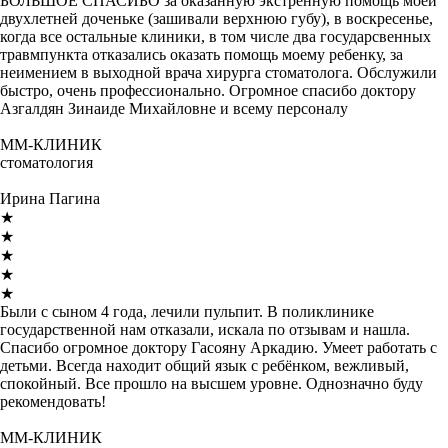
БОЛЬШОЕ СПАСИБО за оказанную экстренную помощь моей
двухлетней доченьке (зашивали верхнюю губу), в воскресенье,
когда все остальные клиники, в том числе два государсвенных
травмпункта отказались оказать помощь моему ребенку, за
неимением в выходной врача хирурга стоматолога. Обслужили
быстро, очень профессионально. Огромное спасибо доктору
Азгалдян Зинаиде Михайловне и всему персоналу
ММ-КЛИНИК
стоматология
Ирина Пагина
★
★
★
★
★
Были с сыном 4 года, лечили пульпит. В поликлинике
государственной нам отказали, искала по отзывам и нашла.
Спасибо огромное доктору Гасояну Аркадию. Умеет работать с
детьми. Всегда находит общий язык с ребёнком, вежливый,
спокойный. Все прошло на высшем уровне. Однозначно буду
рекомендовать!
ММ-КЛИНИК